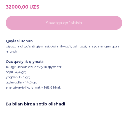
32000,00
UZS
Savatga qo´shish
Qaylasi uchun
:
piyoz, mol go’shti qiymasi, o’simlikyog’i, osh tuzi, maydalangan qora
murch
Ozuqaviylik qiymati
:
100gr uchun ozuqaviylik qiymati:
oqsil- 4,4 gr;
yog’lar- 8,3 gr;
uglevodlar- 14,3 gr;
energiyaviylikqiymati- 148,6 kkal.
Bu bilan birga sotib olishadi