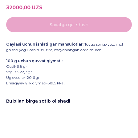
32000,00
UZS
Savatga qo´shish
Qaylasi uchun ishlatilgan mahsulotlar:
Tovuq soni,piyoz, mol
go’shti yog’i, osh tuzi, zira, maydalangan qora murch
100 g uchun quvvat qiymati:
Oqsil-6,8 gr
Yog’lar-22,7 gr
Uglevodlar-20,6 gr
Energiyaviylik qiymati-319,5 kkal.
Bu bilan birga sotib olishadi