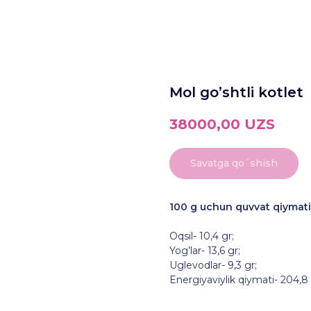
Mol go’shtli kotlet
38000,00
UZS
Savatga qo´shish
100 g uchun quvvat qiymati
Oqsil- 10,4 gr;
Yog’lar- 13,6 gr;
Uglevodlar- 9,3 gr;
Energiyaviylik qiymati- 204,8 