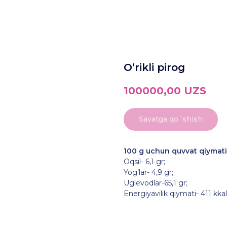
O’rikli pirog
100000,00
UZS
Savatga qo´shish
100 g uchun quvvat qiymati
Oqsil- 6,1 gr;
Yog’lar- 4,9 gr;
Uglevodlar-65,1 gr;
Energiyavilik qiymati- 411 kkal